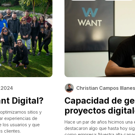
2.2024
Christian Campos Illane
t Digital?
Capacidad de ge
proyectos digita
ptimizamos sitios y
r experiencias de
Hace un par de años hicimos una e
e los usuarios y que
destacaron algo que hasta hoy sig
 clientes.
como empresa: Nuestra alta capaci