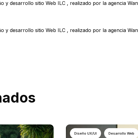
onados
Diseño UX/UI
Desarrollo Web