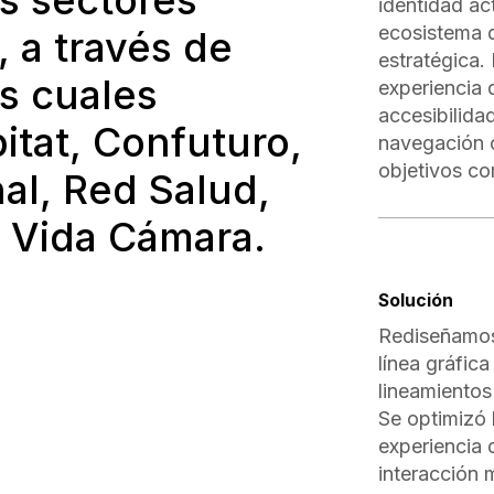
identidad ac
ecosistema 
, a través de
estratégica. 
s cuales
experiencia 
accesibilida
tat, Confuturo,
navegación c
objetivos co
al, Red Salud,
y Vida Cámara.
Solución
Rediseñamos 
línea gráfic
lineamientos
Se optimizó 
experiencia 
interacción m