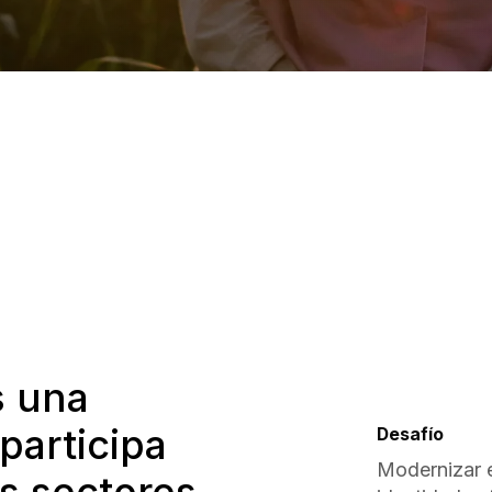
s una
participa
Desafío
Modernizar e
s sectores