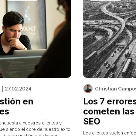
s
| 27.02.2024
Christian Campos
stión en
Los 7 errore
les
cometen las
SEO
ncuesta a nuestros clientes y
ue siendo el core de nuestro éxito
Los clientes suelen enfo
dad de gestión para liderar