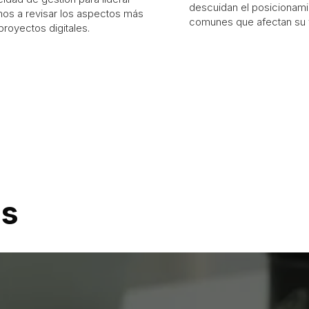
descuidan el posicionami
mos a revisar los aspectos más
comunes que afectan su v
proyectos digitales.
os