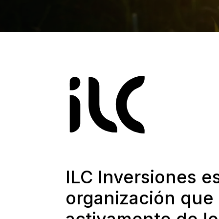
ILC Inversiones e
organización que 
activamente de lo